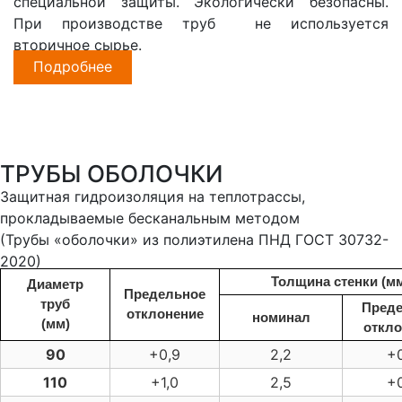
специальной защиты. Экологически безопасны.
При производстве труб не используется
вторичное сырье.
Подробнее
ТРУБЫ ОБОЛОЧКИ
Защитная гидроизоляция на теплотрассы,
прокладываемые бесканальным методом
(Трубы «оболочки» из полиэтилена ПНД ГОСТ 30732-
2020)
Толщина стенки (м
Диаметр
Предельное
труб
Преде
отклонение
номинал
(мм)
откло
90
+0,9
2,2
+0
110
+1,0
2,5
+0