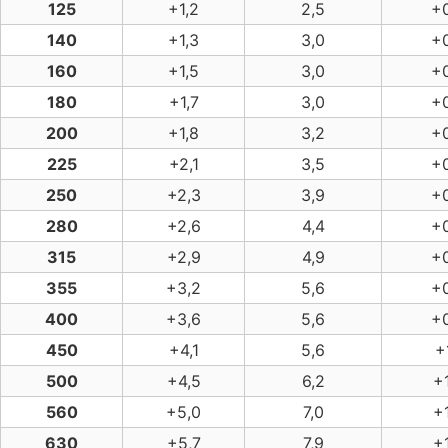
125
+1,2
2,5
+0
140
+1,3
3,0
+0
160
+1,5
3,0
+0
180
+1,7
3,0
+0
200
+1,8
3,2
+0
225
+2,1
3,5
+0
250
+2,3
3,9
+0
280
+2,6
4,4
+0
315
+2,9
4,9
+0
355
+3,2
5,6
+0
400
+3,6
5,6
+0
450
+4,1
5,6
+1
500
+4,5
6,2
+1
560
+5,0
7,0
+1
630
+5,7
7,9
+1