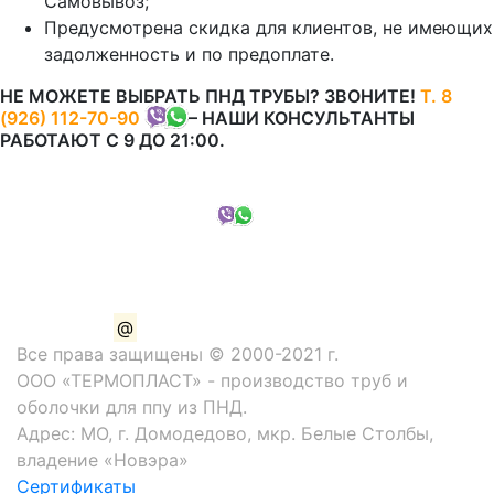
Самовывоз;
Предусмотрена скидка для клиентов, не имеющих
задолженность и по предоплате.
НЕ МОЖЕТЕ ВЫБРАТЬ ПНД ТРУБЫ? ЗВОНИТЕ!
Т. 8
(926) 112-70-90
– НАШИ КОНСУЛЬТАНТЫ
РАБОТАЮТ С 9 ДО 21:00.
8 (926) 112-70-90
8 (495) 234-16-21
8 (495) 232-66-20
novera1936
@
mail.ru
Все права защищены © 2000-2021 г.
ООО «ТЕРМОПЛАСТ» - производство труб и
оболочки для ппу из ПНД.
Адрес: МО, г. Домодедово, мкр. Белые Столбы,
владение «Новэра»
Сертификаты